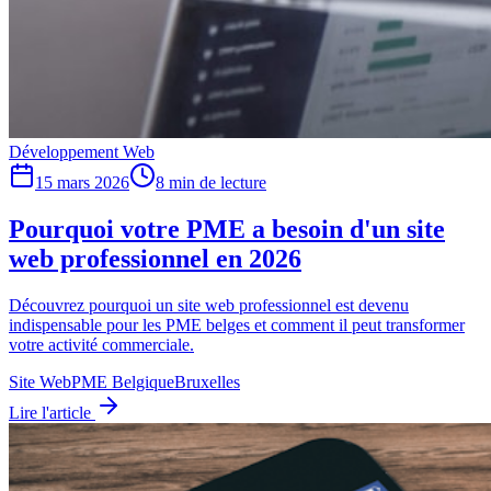
Développement Web
15 mars 2026
8
min de lecture
Pourquoi votre PME a besoin d'un site
web professionnel en 2026
Découvrez pourquoi un site web professionnel est devenu
indispensable pour les PME belges et comment il peut transformer
votre activité commerciale.
Site Web
PME Belgique
Bruxelles
Lire l'article