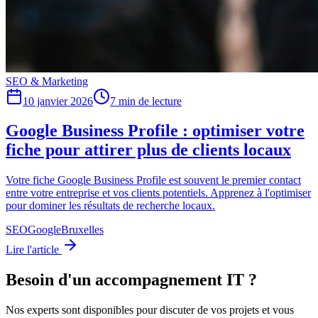
SEO & Marketing
10 janvier 2026
7
min de lecture
Google Business Profile : optimiser votre
fiche pour attirer plus de clients locaux
Votre fiche Google Business Profile est souvent le premier contact
entre votre entreprise et vos clients potentiels. Apprenez à l'optimiser
pour dominer les résultats de recherche locaux.
SEO
Google
Bruxelles
Lire l'article
Besoin d'un accompagnement IT ?
Nos experts sont disponibles pour discuter de vos projets et vous