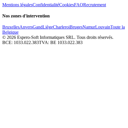
Mentions légales
Confidentialité
Cookies
FAQ
Recrutement
Nos zones d'intervention
Bruxelles
Anvers
Gand
Liège
Charleroi
Bruges
Namur
Louvain
Toute la
Belgique
© 2026
Espero-Soft Informatiques SRL. Tous droits réservés.
BCE:
1033.022.383
TVA:
BE 1033.022.383