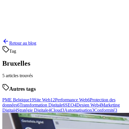
Retour au blog
Tag
Bruxelles
5
articles trouvés
Autres tags
PME Belgique
19
Site Web
12
Performance Web
6
Protection des
données
6
Transformation Digitale
6
SEO
4
Design Web
4
Marketing
Digital
4
Stratégie Digitale
4
Cloud
3
Automatisation
3
Conformité
3