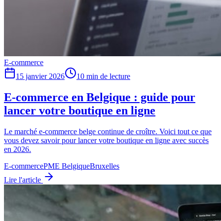
E-commerce
15 janvier 2026
10
min de lecture
E-commerce en Belgique : guide pour
lancer votre boutique en ligne
Le marché e-commerce belge continue de croître. Voici tout ce que
vous devez savoir pour lancer votre boutique en ligne avec succès
en 2026.
E-commerce
PME Belgique
Bruxelles
Lire l'article