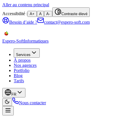
Aller au contenu principal
Accessibilité :
A+
A
A-
Contraste élevé
Besoin d’aide ?
contact@espero-soft.com
Espero-Soft
Informatiques
Services
À propos
Nos agences
Portfolio
Blog
Tarifs
FR
Nous contacter