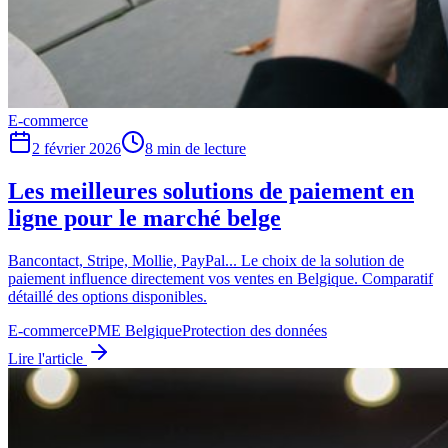
E-commerce
2 février 2026
8
min de lecture
Les meilleures solutions de paiement en
ligne pour le marché belge
Bancontact, Stripe, Mollie, PayPal... Le choix de la solution de
paiement influence directement vos ventes en Belgique. Comparatif
détaillé des options disponibles.
E-commerce
PME Belgique
Protection des données
Lire l'article