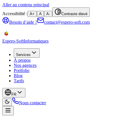
Aller au contenu principal
Accessibilité :
A+
A
A-
Contraste élevé
Besoin d’aide ?
contact@espero-soft.com
Espero-Soft
Informatiques
Services
À propos
Nos agences
Portfolio
Blog
Tarifs
FR
Nous contacter