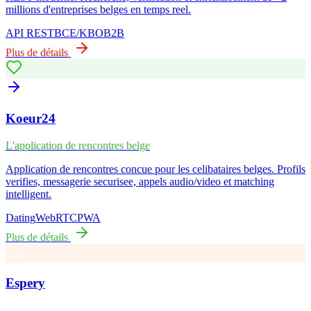
millions d'entreprises belges en temps reel.
API REST
BCE/KBO
B2B
Plus de détails
Koeur24
L'application de rencontres belge
Application de rencontres concue pour les celibataires belges. Profils
verifies, messagerie securisee, appels audio/video et matching
intelligent.
Dating
WebRTC
PWA
Plus de détails
Espery
Plateforme de livraison multi-commerce