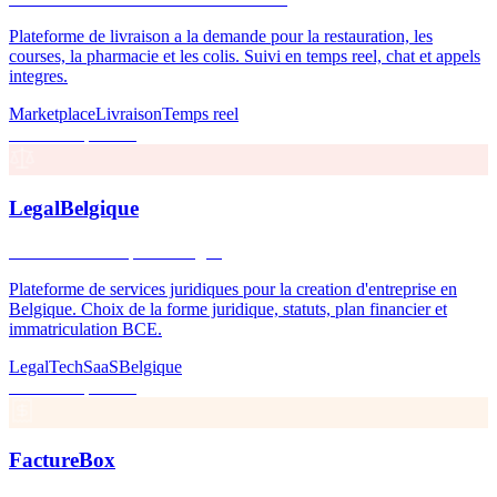
Plateforme de livraison a la demande pour la restauration, les
courses, la pharmacie et les colis. Suivi en temps reel, chat et appels
integres.
Marketplace
Livraison
Temps reel
Bientot disponible
LegalBelgique
Creez votre entreprise en ligne
Plateforme de services juridiques pour la creation d'entreprise en
Belgique. Choix de la forme juridique, statuts, plan financier et
immatriculation BCE.
LegalTech
SaaS
Belgique
Bientot disponible
FactureBox