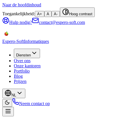
Naar de hoofdinhoud
Toegankelijkheid:
A+
A
A-
Hoog contrast
Hulp nodig?
contact@espero-soft.com
Espero-Soft
Informatiques
Diensten
Over ons
Onze kantoren
Portfolio
Blog
Prijzen
NL
Neem contact op