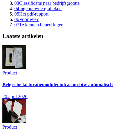
03
Classificatie naar bedrijfsgrootte
04
Ingebouwde grafieken
05
Het pdf-rapport
06
Voor wie?
07
Te kennen beperkingen
Laatste artikelen
Product
Belgische facturatiemodule: intracom-btw automatisch
20 april 2026
Product