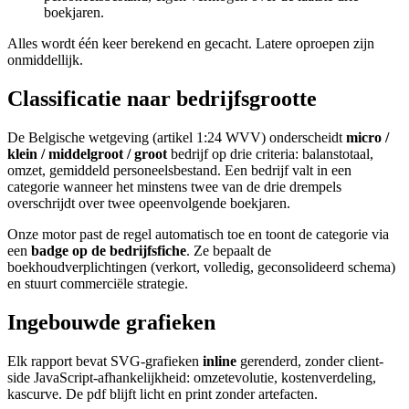
boekjaren.
Alles wordt één keer berekend en gecacht. Latere oproepen zijn
onmiddellijk.
Classificatie naar bedrijfsgrootte
De Belgische wetgeving (artikel 1:24 WVV) onderscheidt
micro /
klein / middelgroot / groot
bedrijf op drie criteria: balanstotaal,
omzet, gemiddeld personeelsbestand. Een bedrijf valt in een
categorie wanneer het minstens twee van de drie drempels
overschrijdt over twee opeenvolgende boekjaren.
Onze motor past de regel automatisch toe en toont de categorie via
een
badge op de bedrijfsfiche
. Ze bepaalt de
boekhoudverplichtingen (verkort, volledig, geconsolideerd schema)
en stuurt commerciële strategie.
Ingebouwde grafieken
Elk rapport bevat SVG-grafieken
inline
gerenderd, zonder client-
side JavaScript-afhankelijkheid: omzetevolutie, kostenverdeling,
kascurve. De pdf blijft licht en print zonder artefacten.