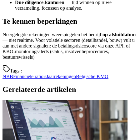
Due diligence-kantoren
— tijd winnen op ruwe
verzameling, focussen op analyse.
Te kennen beperkingen
Neergelegde rekeningen weerspiegelen het bedrijf
op afsluitdatum
— niet realtime. Voor volatiele sectoren (detailhandel, bouw) vult u
aan met andere signalen: de betalingsrisicoscore via onze API, of
KBO-monitoringsalerts (status, insolventieprocedures,
bestuurswissels).
Tags
:
NBB
Financiële ratio's
Jaarrekeningen
Belgische KMO
Gerelateerde artikelen