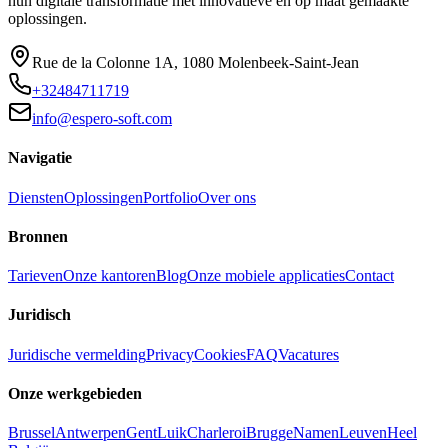
hun digitale transformatie met innovatieve en op maat gemaakte
oplossingen.
Rue de la Colonne 1A
,
1080
Molenbeek-Saint-Jean
+32484711719
info@espero-soft.com
Navigatie
Diensten
Oplossingen
Portfolio
Over ons
Bronnen
Tarieven
Onze kantoren
Blog
Onze mobiele applicaties
Contact
Juridisch
Juridische vermelding
Privacy
Cookies
FAQ
Vacatures
Onze werkgebieden
Brussel
Antwerpen
Gent
Luik
Charleroi
Brugge
Namen
Leuven
Heel