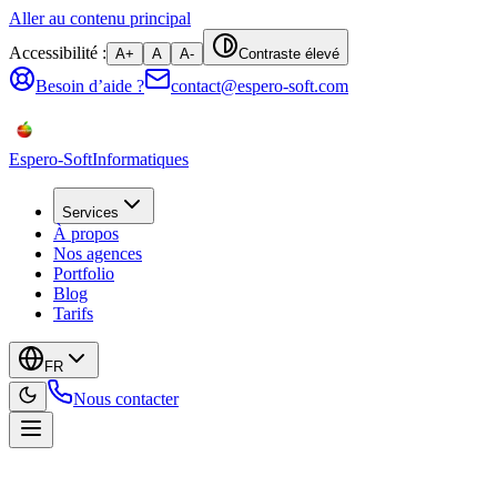
Aller au contenu principal
Accessibilité :
A+
A
A-
Contraste élevé
Besoin d’aide ?
contact@espero-soft.com
Espero-Soft
Informatiques
Services
À propos
Nos agences
Portfolio
Blog
Tarifs
FR
Nous contacter