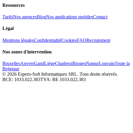
Ressources
Tarifs
Nos agences
Blog
Nos applications mobiles
Contact
Légal
Mentions légales
Confidentialité
Cookies
FAQ
Recrutement
Nos zones d'intervention
Bruxelles
Anvers
Gand
Liège
Charleroi
Bruges
Namur
Louvain
Toute la
Belgique
© 2026
Espero-Soft Informatiques SRL. Tous droits réservés.
BCE:
1033.022.383
TVA:
BE 1033.022.383