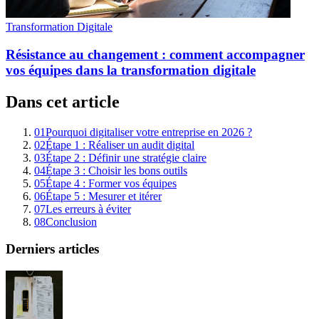
Transformation Digitale
Résistance au changement : comment accompagner
vos équipes dans la transformation digitale
Dans cet article
01
Pourquoi digitaliser votre entreprise en 2026 ?
02
Étape 1 : Réaliser un audit digital
03
Étape 2 : Définir une stratégie claire
04
Étape 3 : Choisir les bons outils
05
Étape 4 : Former vos équipes
06
Étape 5 : Mesurer et itérer
07
Les erreurs à éviter
08
Conclusion
Derniers articles