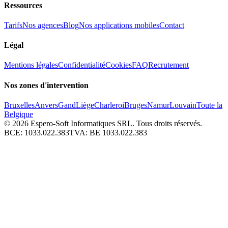
Ressources
Tarifs
Nos agences
Blog
Nos applications mobiles
Contact
Légal
Mentions légales
Confidentialité
Cookies
FAQ
Recrutement
Nos zones d'intervention
Bruxelles
Anvers
Gand
Liège
Charleroi
Bruges
Namur
Louvain
Toute la
Belgique
© 2026
Espero-Soft Informatiques SRL. Tous droits réservés.
BCE:
1033.022.383
TVA:
BE 1033.022.383