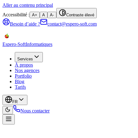
Aller au contenu principal
Accessibilité :
A+
A
A-
Contraste élevé
Besoin d’aide ?
contact@espero-soft.com
Espero-Soft
Informatiques
Services
À propos
Nos agences
Portfolio
Blog
Tarifs
FR
Nous contacter