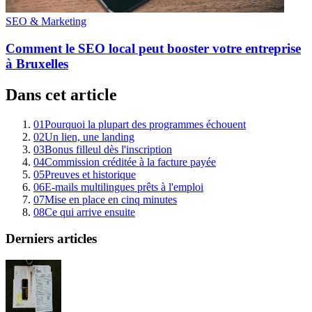
SEO & Marketing
Comment le SEO local peut booster votre entreprise
à Bruxelles
Dans cet article
01
Pourquoi la plupart des programmes échouent
02
Un lien, une landing
03
Bonus filleul dès l'inscription
04
Commission créditée à la facture payée
05
Preuves et historique
06
E-mails multilingues prêts à l'emploi
07
Mise en place en cinq minutes
08
Ce qui arrive ensuite
Derniers articles