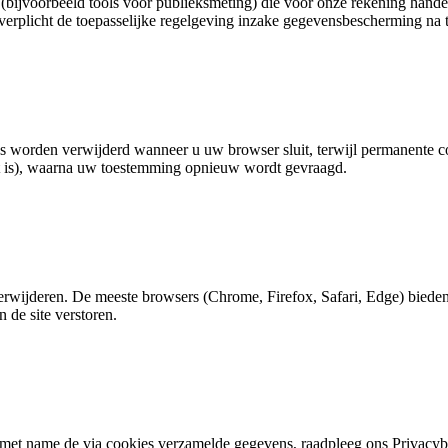
bijvoorbeeld tools voor publieksmeting) die voor onze rekening hande
erplicht de toepasselijke regelgeving inzake gegevensbescherming na t
ies worden verwijderd wanneer u uw browser sluit, terwijl permanente
t is), waarna uw toestemming opnieuw wordt gevraagd.
rwijderen. De meeste browsers (Chrome, Firefox, Safari, Edge) bieden 
de site verstoren.
met name de via cookies verzamelde gegevens, raadpleeg ons Privacyb