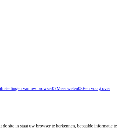
6
Instellingen van uw browser
07
Meer weten
08
Een vraag over
t de site in staat uw browser te herkennen, bepaalde informatie te