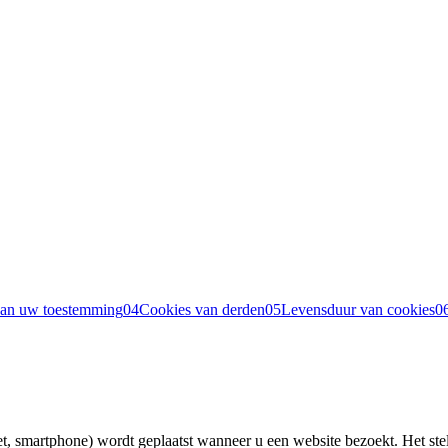
van uw toestemming
04
Cookies van derden
05
Levensduur van cookies
0
et, smartphone) wordt geplaatst wanneer u een website bezoekt. Het stel