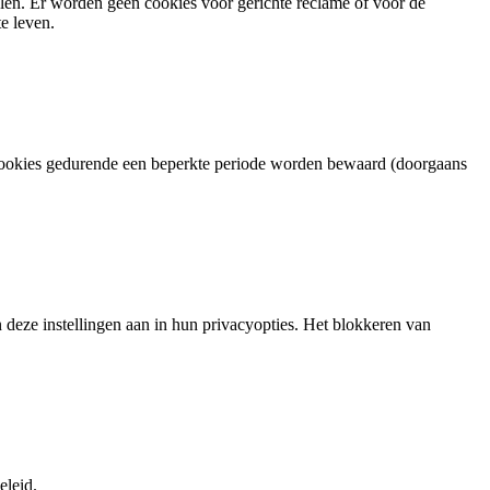
len. Er worden geen cookies voor gerichte reclame of voor de
e leven.
 cookies gedurende een beperkte periode worden bewaard (doorgaans
deze instellingen aan in hun privacyopties. Het blokkeren van
eleid.