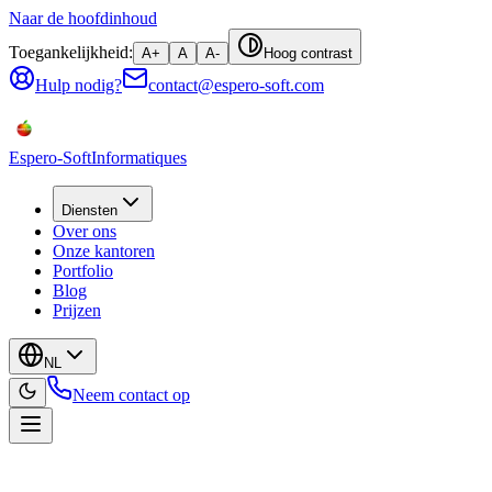
Naar de hoofdinhoud
Toegankelijkheid:
A+
A
A-
Hoog contrast
Hulp nodig?
contact@espero-soft.com
Espero-Soft
Informatiques
Diensten
Over ons
Onze kantoren
Portfolio
Blog
Prijzen
NL
Neem contact op