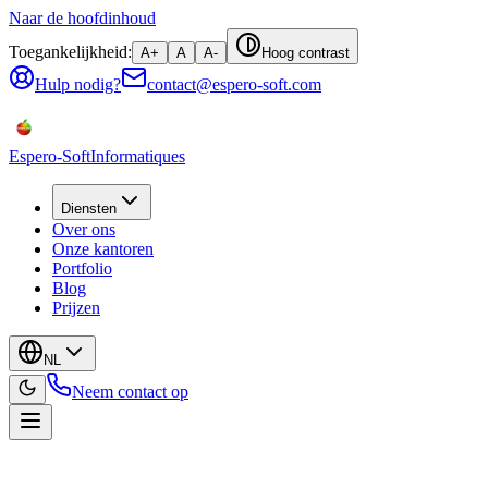
Naar de hoofdinhoud
Toegankelijkheid:
A+
A
A-
Hoog contrast
Hulp nodig?
contact@espero-soft.com
Espero-Soft
Informatiques
Diensten
Over ons
Onze kantoren
Portfolio
Blog
Prijzen
NL
Neem contact op