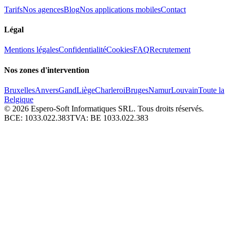
Tarifs
Nos agences
Blog
Nos applications mobiles
Contact
Légal
Mentions légales
Confidentialité
Cookies
FAQ
Recrutement
Nos zones d'intervention
Bruxelles
Anvers
Gand
Liège
Charleroi
Bruges
Namur
Louvain
Toute la
Belgique
© 2026
Espero-Soft Informatiques SRL. Tous droits réservés.
BCE:
1033.022.383
TVA:
BE 1033.022.383