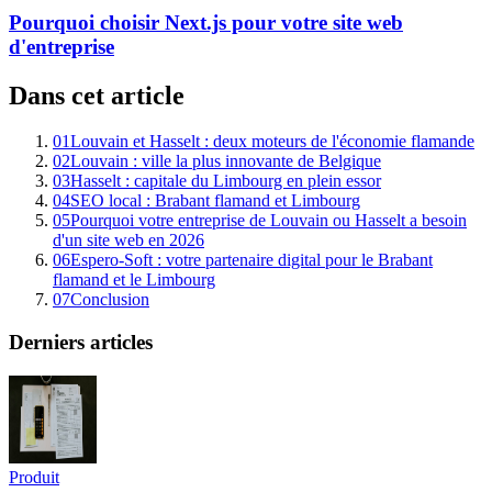
Pourquoi choisir Next.js pour votre site web
d'entreprise
Dans cet article
01
Louvain et Hasselt : deux moteurs de l'économie flamande
02
Louvain : ville la plus innovante de Belgique
03
Hasselt : capitale du Limbourg en plein essor
04
SEO local : Brabant flamand et Limbourg
05
Pourquoi votre entreprise de Louvain ou Hasselt a besoin
d'un site web en 2026
06
Espero-Soft : votre partenaire digital pour le Brabant
flamand et le Limbourg
07
Conclusion
Derniers articles
Produit