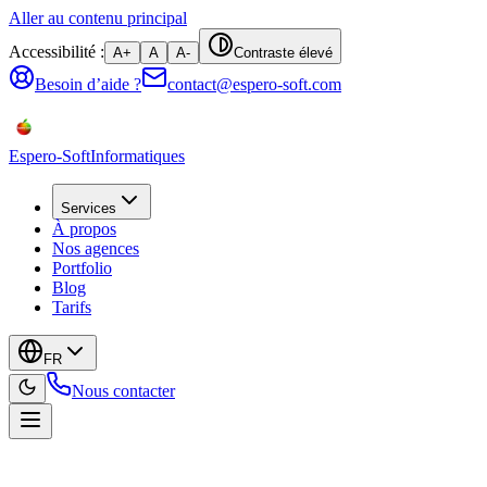
Aller au contenu principal
Accessibilité :
A+
A
A-
Contraste élevé
Besoin d’aide ?
contact@espero-soft.com
Espero-Soft
Informatiques
Services
À propos
Nos agences
Portfolio
Blog
Tarifs
FR
Nous contacter