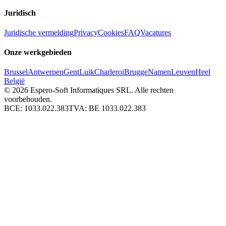
Juridisch
Juridische vermelding
Privacy
Cookies
FAQ
Vacatures
Onze werkgebieden
Brussel
Antwerpen
Gent
Luik
Charleroi
Brugge
Namen
Leuven
Heel
België
© 2026
Espero-Soft Informatiques SRL. Alle rechten
voorbehouden.
BCE:
1033.022.383
TVA:
BE 1033.022.383