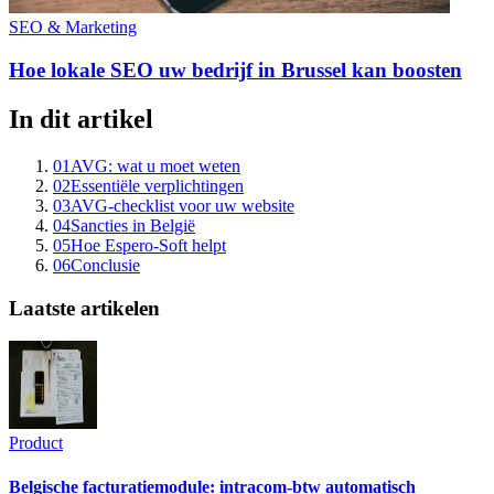
SEO & Marketing
Hoe lokale SEO uw bedrijf in Brussel kan boosten
In dit artikel
01
AVG: wat u moet weten
02
Essentiële verplichtingen
03
AVG-checklist voor uw website
04
Sancties in België
05
Hoe Espero-Soft helpt
06
Conclusie
Laatste artikelen
Product
Belgische facturatiemodule: intracom-btw automatisch