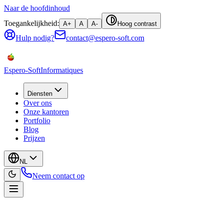
Naar de hoofdinhoud
Toegankelijkheid:
A+
A
A-
Hoog contrast
Hulp nodig?
contact@espero-soft.com
Espero-Soft
Informatiques
Diensten
Over ons
Onze kantoren
Portfolio
Blog
Prijzen
NL
Neem contact op