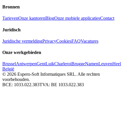
Bronnen
Tarieven
Onze kantoren
Blog
Onze mobiele applicaties
Contact
Juridisch
Juridische vermelding
Privacy
Cookies
FAQ
Vacatures
Onze werkgebieden
Brussel
Antwerpen
Gent
Luik
Charleroi
Brugge
Namen
Leuven
Heel
België
© 2026
Espero-Soft Informatiques SRL. Alle rechten
voorbehouden.
BCE:
1033.022.383
TVA:
BE 1033.022.383