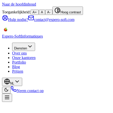
Naar de hoofdinhoud
Toegankelijkheid:
A+
A
A-
Hoog contrast
Hulp nodig?
contact@espero-soft.com
Espero-Soft
Informatiques
Diensten
Over ons
Onze kantoren
Portfolio
Blog
Prijzen
NL
Neem contact op