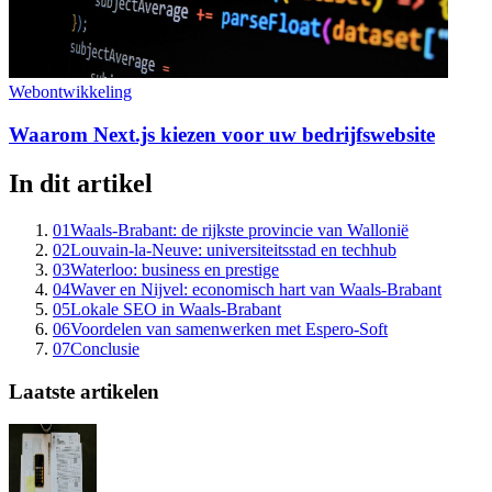
Webontwikkeling
Waarom Next.js kiezen voor uw bedrijfswebsite
In dit artikel
01
Waals-Brabant: de rijkste provincie van Wallonië
02
Louvain-la-Neuve: universiteitsstad en techhub
03
Waterloo: business en prestige
04
Waver en Nijvel: economisch hart van Waals-Brabant
05
Lokale SEO in Waals-Brabant
06
Voordelen van samenwerken met Espero-Soft
07
Conclusie
Laatste artikelen