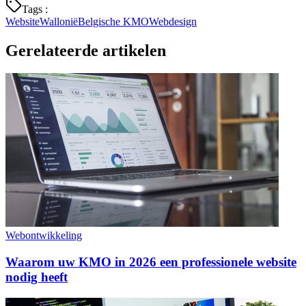
Tags
:
Website
Wallonië
Belgische KMO
Webdesign
Gerelateerde artikelen
Webontwikkeling
Waarom uw KMO in 2026 een professionele website
nodig heeft