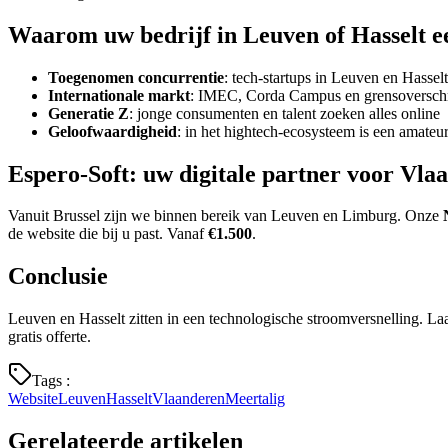
Waarom uw bedrijf in Leuven of Hasselt ee
Toegenomen concurrentie
: tech-startups in Leuven en Hasse
Internationale markt
: IMEC, Corda Campus en grensoverschr
Generatie Z
: jonge consumenten en talent zoeken alles online
Geloofwaardigheid
: in het hightech-ecosysteem is een amateu
Espero-Soft: uw digitale partner voor Vl
Vanuit Brussel zijn we binnen bereik van Leuven en Limburg. Onze
de website die bij u past. Vanaf
€1.500
.
Conclusie
Leuven en Hasselt zitten in een technologische stroomversnelling. La
gratis offerte.
Tags
:
Website
Leuven
Hasselt
Vlaanderen
Meertalig
Gerelateerde artikelen