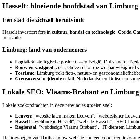
Hasselt: bloeiende hoofdstad van Limburg
Een stad die zichzelf heruitvindt
Hasselt investeert fors in
cultuur, handel en technologie
.
Corda Ca
innovatie.
Limburg: land van ondernemers
Logistiek
: strategische positie tussen België, Duitsland en Ned
Bouw en vastgoed
: zeer actieve sector die webaanwezigheid v
Toerisme
: Limburg trekt fiets-, natuur- en gastronomieliefhebb
Grensoverschrijdende retail
: Nederlandse en Duitse consumen
Lokale SEO: Vlaams-Brabant en Limburg
Lokale zoekopdrachten in deze provincies groeien snel:
Leuven
: "website laten maken Leuven", "webdesigner Leuven
Hasselt
: "webbureau Hasselt", "website Hasselt", "SEO Limb
Regionaal
: "webdesign Vlaams-Brabant", "IT diensten Limb
Het toevoegen van
Duits
aan uw website kan een concurrentievoordee