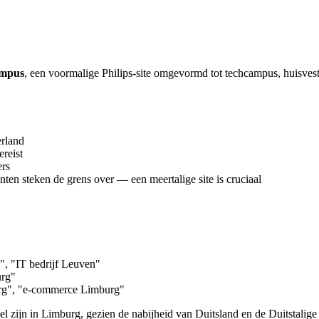
mpus
, een voormalige Philips-site omgevormd tot techcampus, huisves
erland
ereist
ers
ten steken de grens over — een meertalige site is cruciaal
", "IT bedrijf Leuven"
urg"
urg", "e-commerce Limburg"
l zijn in Limburg, gezien de nabijheid van Duitsland en de Duitstalig