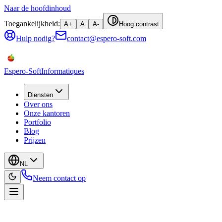
Naar de hoofdinhoud
Toegankelijkheid:
A+
A
A-
Hoog contrast
Hulp nodig?
contact@espero-soft.com
Espero-Soft
Informatiques
Diensten
Over ons
Onze kantoren
Portfolio
Blog
Prijzen
NL
Neem contact op