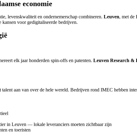
Vlaamse economie
atie, levenskwaliteit en ondernemerschap combineren.
Leuven
, met de
e kansen voor gedigitaliseerde bedrijven.
gië
nereert elk jaar honderden spin-offs en patenten.
Leuven Research & 
t talent aan van over de hele wereld. Bedrijven rond IMEC hebben inte
tieel
ier in Leuven — lokale leveranciers moeten zichtbaar zijn
ten en toeristen